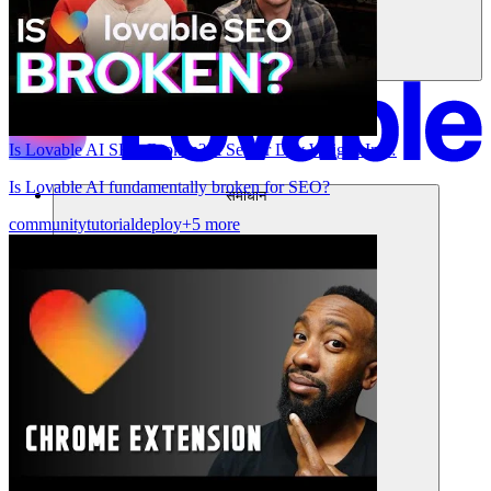
Is Lovable AI SEO Broken? A Senior Dev Weighs In…
Is Lovable AI fundamentally broken for SEO?
समाधान
community
tutorial
deploy
+5 more