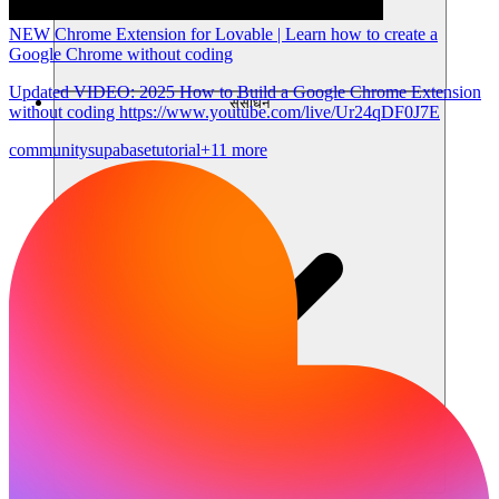
NEW Chrome Extension for Lovable | Learn how to create a
Google Chrome without coding
Updated VIDEO: 2025 How to Build a Google Chrome Extension
संसाधन
without coding https://www.youtube.com/live/Ur24qDF0J7E
community
supabase
tutorial
+11 more