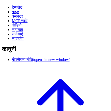
टेम्पलेट
गाइड
कनेक्टर
MCP सर्वर
वीडियो
सहायता
समीक्षाएं
साइटमैप
कानूनी
गोपनीयता नीति
(opens in new window)