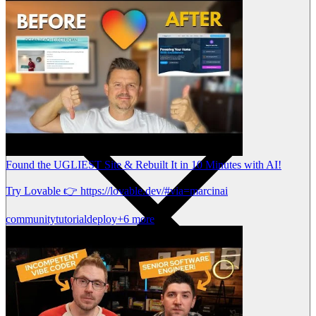
Found the UGLIEST Site & Rebuilt It in 10 Minutes with AI!
Try Lovable 👉 https://lovable.dev/#via=marcinai
community
tutorial
deploy
+6 more