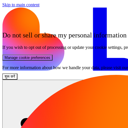
Skip to main content
Do not sell or share my personal information
If you wish to opt out of processing or update your cookie settings, pr
Manage cookie preferences
For more information about how we handle your data, please visit ou
शुरू करें