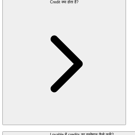
Credit क्या होता है?
समुदाय
मूल्य निर्धारण
सुरक्षा
लॉग इन करें
शुरू करें
Lovable में credits का इस्तेमाल कैसे करूँ?