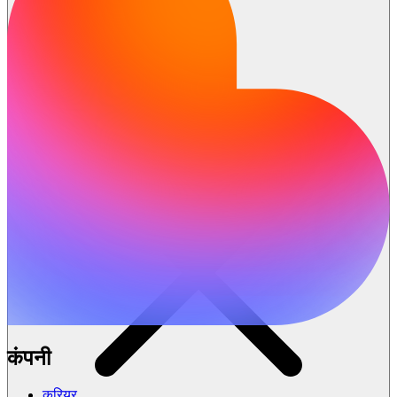
कंपनी
करियर