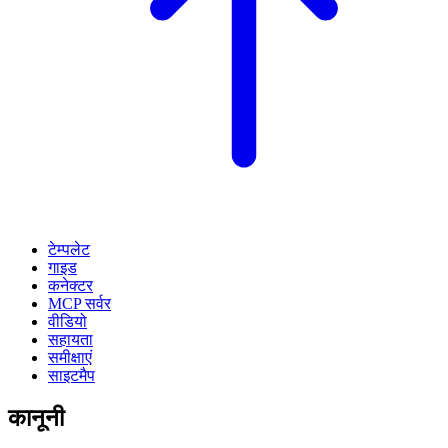
टेम्पलेट
गाइड
कनेक्टर
MCP सर्वर
वीडियो
सहायता
समीक्षाएं
साइटमैप
कानूनी