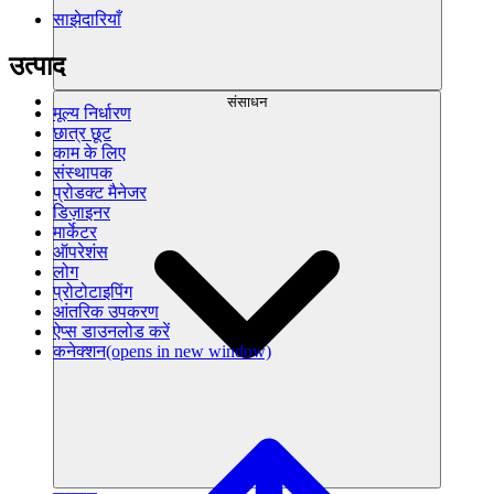
साझेदारियाँ
उत्पाद
संसाधन
मूल्य निर्धारण
छात्र छूट
काम के लिए
संस्थापक
प्रोडक्ट मैनेजर
डिज़ाइनर
मार्केटर
ऑपरेशंस
लोग
प्रोटोटाइपिंग
आंतरिक उपकरण
ऐप्स डाउनलोड करें
कनेक्शन
(opens in new window)