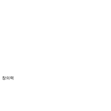
창의력
채용 공고 보기