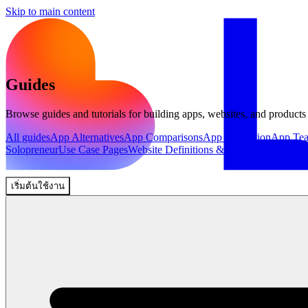
Skip to main content
Guides
Browse guides and tutorials for building apps, websites, and products
All guides
App Alternatives
App Comparisons
App Inspiration
App Te
Solopreneur
Use Case Pages
Website Definitions & Explainers
Website 
เริ่มต้นใช้งาน