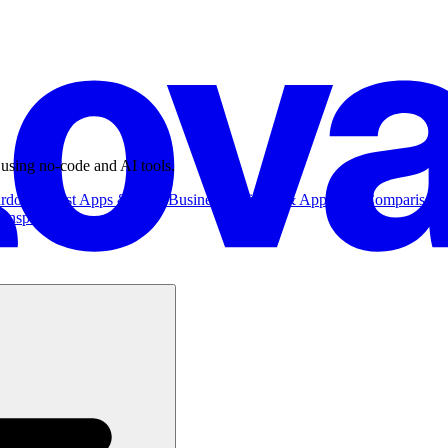
 using no-code and AI tools.
ardowns
Best Apps & Tools
Business
Business & App Ideas
Comparisons
Inspiration