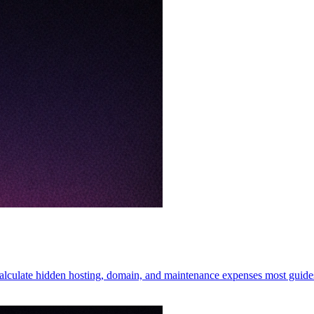
Calculate hidden hosting, domain, and maintenance expenses most guide