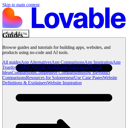
Skip to main content
เริ่มต้นใช้งาน
Guides
Browse guides and tutorials for building apps, websites, and
products using no-code and AI tools.
All guides
App Alternatives
App Comparisons
App Inspiration
App
Teardowns
Best Apps & Tools
Business
Business & App
Ideas
Comparisons
Competitive Comparisons
How to
Product
Comparisons
Resources for Solopreneur
Use Case Pages
Website
Definitions & Explainers
Website Inspiration