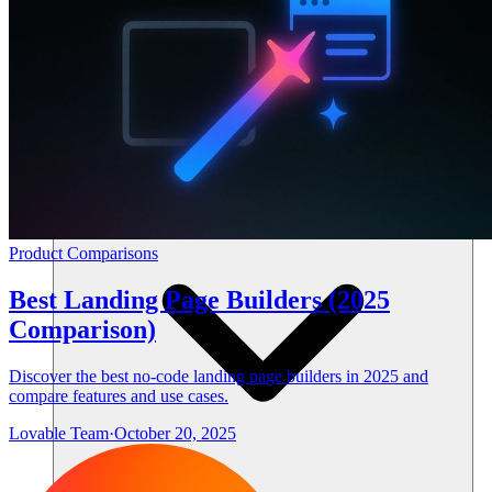
แหล่งข้อมูล
Product Comparisons
Best Landing Page Builders (2025
Comparison)
Discover the best no-code landing page builders in 2025 and
compare features and use cases.
Lovable Team
·
October 20, 2025