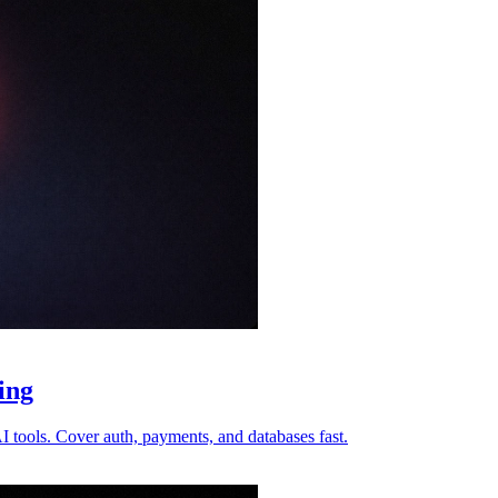
ing
I tools. Cover auth, payments, and databases fast.