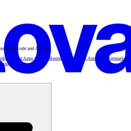
 using no-code and AI tools.
ardowns
Best Apps & Tools
Business
Business & App Ideas
Comparisons
Inspiration