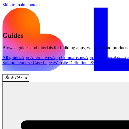
Skip to main content
Guides
Browse guides and tutorials for building apps, websites, and products
All guides
App Alternatives
App Comparisons
App Inspiration
App Te
Solopreneur
Use Case Pages
Website Definitions & Explainers
Website 
เริ่มต้นใช้งาน