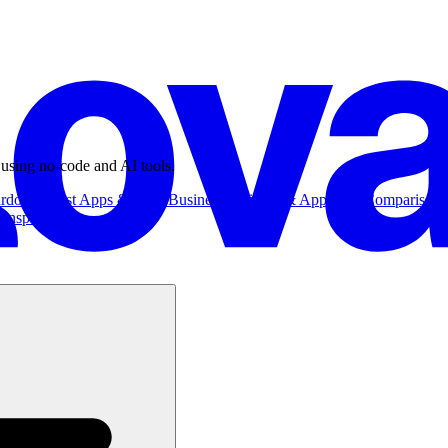
 using no-code and AI tools.
ardowns
Best Apps & Tools
Business
Business & App Ideas
Comparisons
Inspiration