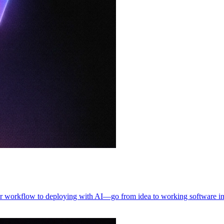
ur workflow to deploying with AI—go from idea to working software in