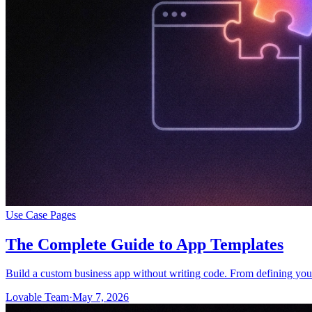
Use Case Pages
The Complete Guide to App Templates
Build a custom business app without writing code. From defining yo
Lovable Team
·
May 7, 2026