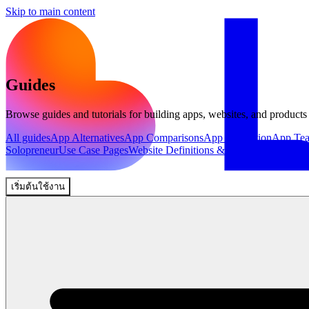
Skip to main content
Guides
Browse guides and tutorials for building apps, websites, and products
All guides
App Alternatives
App Comparisons
App Inspiration
App Te
Solopreneur
Use Case Pages
Website Definitions & Explainers
Website 
เริ่มต้นใช้งาน