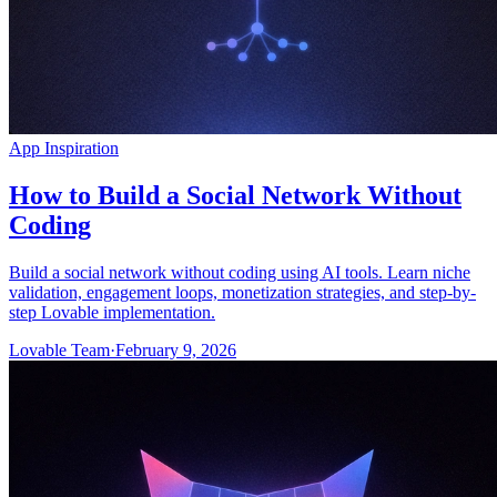
App Inspiration
How to Build a Social Network Without
Coding
Build a social network without coding using AI tools. Learn niche
validation, engagement loops, monetization strategies, and step-by-
step Lovable implementation.
Lovable Team
·
February 9, 2026