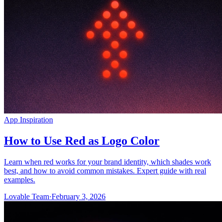
App Inspiration
How to Use Red as Logo Color
Learn when red works for your brand identity, which shades work
best, and how to avoid common mistakes. Expert guide with real
examples.
Lovable Team
·
February 3, 2026