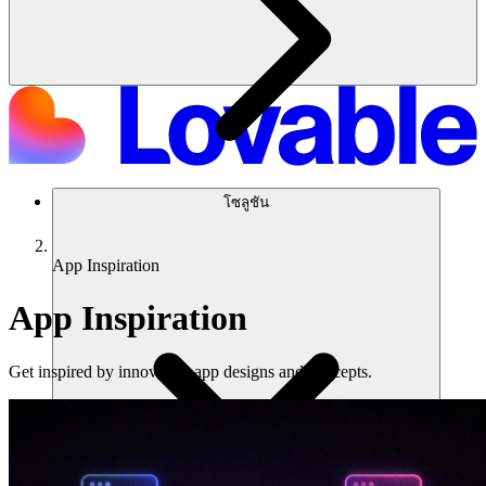
โซลูชัน
App Inspiration
App Inspiration
Get inspired by innovative app designs and concepts.