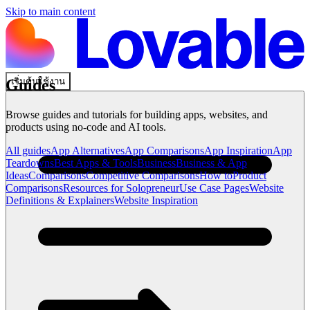
Skip to main content
เริ่มต้นใช้งาน
Guides
Browse guides and tutorials for building apps, websites, and
products using no-code and AI tools.
All guides
App Alternatives
App Comparisons
App Inspiration
App
Teardowns
Best Apps & Tools
Business
Business & App
Ideas
Comparisons
Competitive Comparisons
How to
Product
Comparisons
Resources for Solopreneur
Use Case Pages
Website
Definitions & Explainers
Website Inspiration