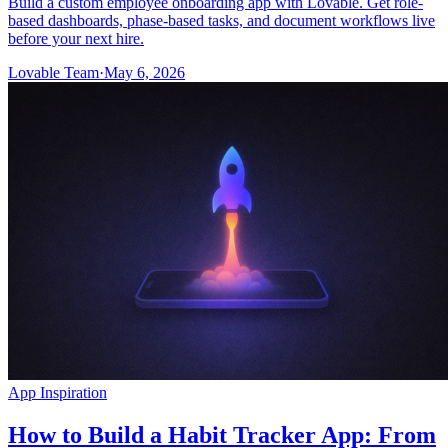
Build a custom employee onboarding app with Lovable. Get role-
based dashboards, phase-based tasks, and document workflows live
before your next hire.
Lovable Team
·
May 6, 2026
App Inspiration
How to Build a Habit Tracker App: From