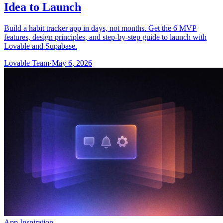
Idea to Launch
Build a habit tracker app in days, not months. Get the 6 MVP
features, design principles, and step-by-step guide to launch with
Lovable and Supabase.
Lovable Team
·
May 6, 2026
App Inspiration