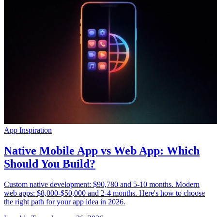
App Inspiration
Native Mobile App vs Web App: Which
Should You Build?
Custom native development: $90,780 and 5-10 months. Modern
web apps: $8,000-$50,000 and 2-4 months. Here's how to choose
the right path for your app idea in 2026.