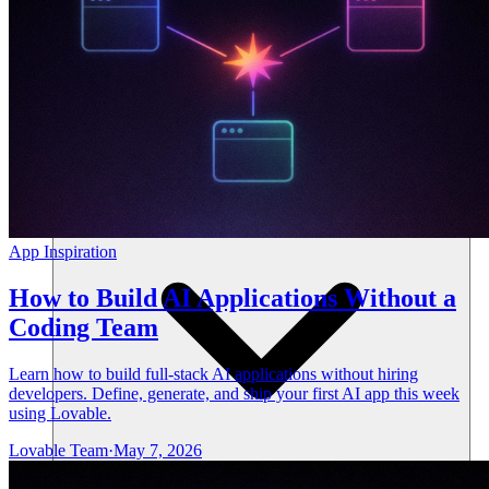
แหล่งข้อมูล
App Inspiration
How to Build AI Applications Without a
Coding Team
Learn how to build full-stack AI applications without hiring
developers. Define, generate, and ship your first AI app this week
using Lovable.
Lovable Team
·
May 7, 2026