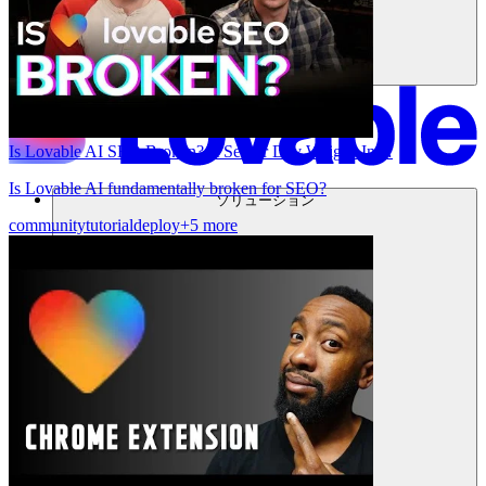
Is Lovable AI SEO Broken? A Senior Dev Weighs In…
Is Lovable AI fundamentally broken for SEO?
ソリューション
community
tutorial
deploy
+5 more