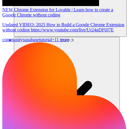
NEW Chrome Extension for Lovable | Learn how to create a
Google Chrome without coding
Updated VIDEO: 2025 How to Build a Google Chrome Extension
without coding https://www.youtube.com/live/Ur24qDF0J7E
community
supabase
tutorial
+11 more
リソース