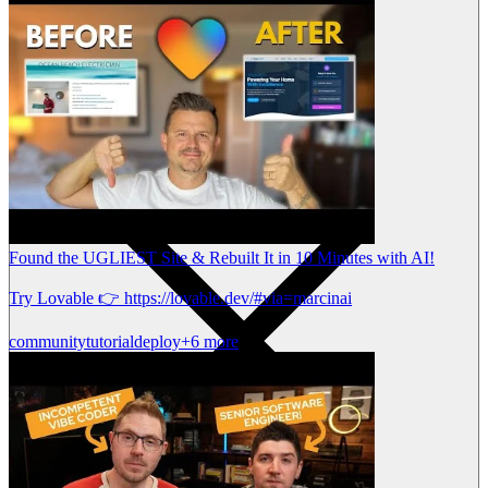
Found the UGLIEST Site & Rebuilt It in 10 Minutes with AI!
Try Lovable 👉 https://lovable.dev/#via=marcinai
community
tutorial
deploy
+6 more