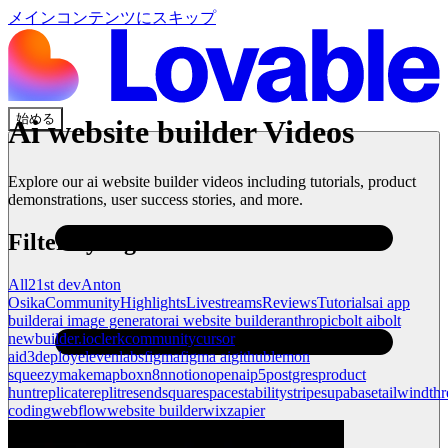
メインコンテンツにスキップ
始める
Ai website builder
Videos
Explore our
ai website builder
videos including tutorials, product
demonstrations, user success stories, and more.
Filter by tag
All
21st dev
Anton
Osika
Community
Highlights
Livestreams
Reviews
Tutorials
ai app
builder
ai image generator
ai website builder
anthropic
bolt ai
bolt
new
builder.io
clerk
community
cursor
ai
d3
deploy
elevenlabs
figma
figma ai
github
lemon
squeezy
make
mapbox
n8n
notion
openai
p5
postgres
product
hunt
replicate
replit
resend
squarespace
stability
stripe
supabase
tailwind
thr
coding
webflow
website builder
wix
zapier