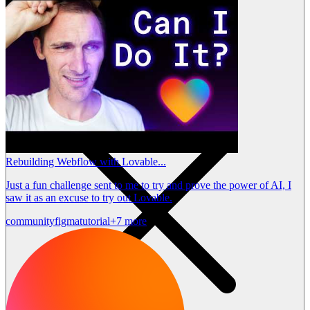
Rebuilding Webflow with Lovable...
Just a fun challenge sent to me to try and prove the power of AI, I
saw it as an excuse to try out Lovable.
community
figma
tutorial
+7 more