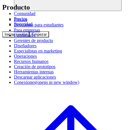
Producto
Comunidad
Precios
Precios
Seguridad
Descuento para estudiantes
Para empresas
Iniciar sesión
Empezar
Fundadores
Gerentes de producto
Diseñadores
Especialistas en marketing
Operaciones
Recursos humanos
Creación de prototipos
Herramientas internas
Descargar aplicaciones
Conexiones
(opens in new window)