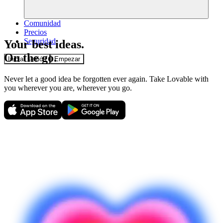
Comunidad
Precios
Seguridad
Your best ideas.
On the go.
Iniciar sesión
Empezar
Never let a good idea be forgotten ever again. Take Lovable with
you wherever you are, wherever you go.