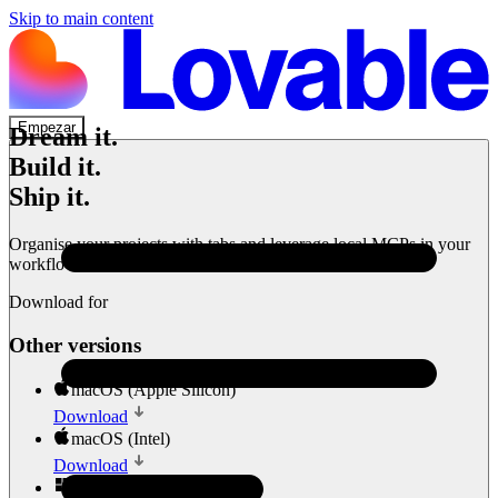
Skip to main content
Empezar
Dream it.
Build it.
Ship it.
Organise your projects with tabs and leverage local MCPs in your
workflows.
Download for
Other versions
macOS (Apple Silicon)
Download
macOS (Intel)
Download
Windows