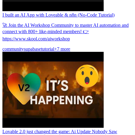
I built an AI App with Loveable & n8n (No-Code Tutorial)
🚀 Join the AI Workshop Community to master AI automation and
connect with 800+ like-minded members! 👉
https://www.skool.com/aiworkshop
community
supabase
tutorial
+7 more
Lovable 2.0 just changed the game: Ai Update Nobody Saw