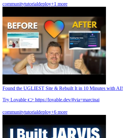
community
tutorial
deploy
+1 more
Found the UGLIEST Site & Rebuilt It in 10 Minutes with AI!
Try Lovable 👉 https://lovable.dev/#via=marcinai
community
tutorial
deploy
+6 more