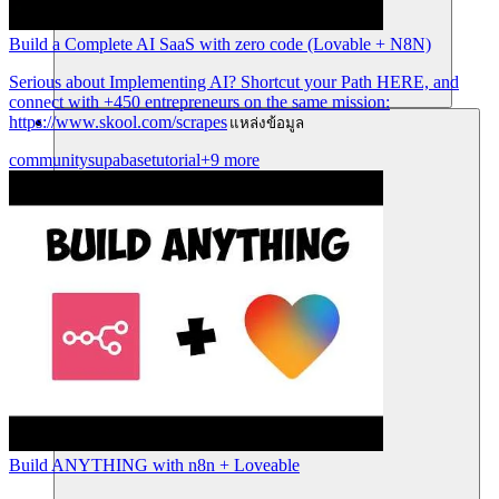
Build a Complete AI SaaS with zero code (Lovable + N8N)
Serious about Implementing AI? Shortcut your Path HERE, and
connect with +450 entrepreneurs on the same mission:
https://www.skool.com/scrapes
แหล่งข้อมูล
community
supabase
tutorial
+9 more
Build ANYTHING with n8n + Loveable