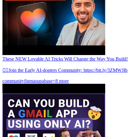
These NEW Lovable AI Tricks Will Change the Way You Build!
👉🏼Join the Early AI-dopters Community: https://bit.ly/3ZMWJIb
community
figma
supabase
+8 more