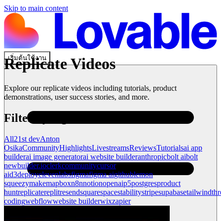
Skip to main content
เริ่มต้นใช้งาน
Replicate
Videos
Explore our
replicate
videos including tutorials, product
demonstrations, user success stories, and more.
Filter by tag
All
21st dev
Anton
Osika
Community
Highlights
Livestreams
Reviews
Tutorials
ai app
builder
ai image generator
ai website builder
anthropic
bolt ai
bolt
new
builder.io
clerk
community
cursor
ai
d3
deploy
elevenlabs
figma
figma ai
github
lemon
squeezy
make
mapbox
n8n
notion
openai
p5
postgres
product
hunt
replicate
replit
resend
squarespace
stability
stripe
supabase
tailwind
thr
coding
webflow
website builder
wix
zapier