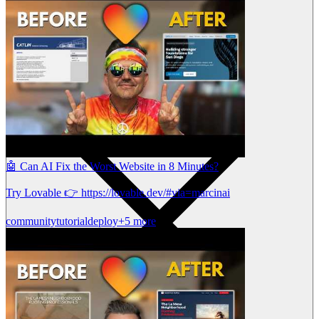
🤖 Can AI Fix the Worst Website in 8 Minutes?
Try Lovable 👉 https://lovable.dev/#via=marcinai
community
tutorial
deploy
+5 more