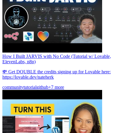
How I Built JARVIS with No Code (Tutorial w/ Lovable,
ElevenLabs, n8n)
💸 Get DOUBLE the credits signing up for Lovable here:
https://lovable.dev/nateherk
community
tutorial
github
+7 more