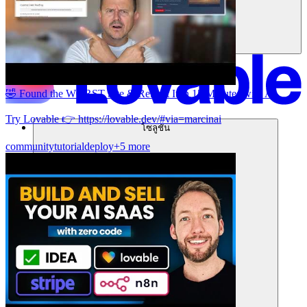
🤣 Found the WORST Site & Rebuilt It in 15 Minutes with AI
Try Lovable 👉 https://lovable.dev/#via=marcinai
โซลูชัน
community
tutorial
deploy
+5 more