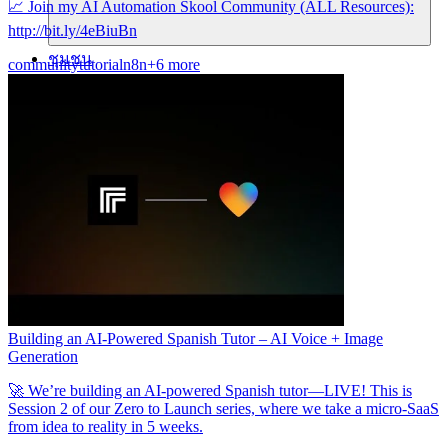
📈 Join my AI Automation Skool Community (ALL Resources):
http://bit.ly/4eBiuBn
ชุมชน
community
tutorial
n8n
+6 more
ราคา
ความปลอดภัย
เข้าสู่ระบบ
เริ่มต้นใช้งาน
Building an AI-Powered Spanish Tutor – AI Voice + Image
Generation
🚀 We’re building an AI-powered Spanish tutor—LIVE! This is
Session 2 of our Zero to Launch series, where we take a micro-SaaS
from idea to reality in 5 weeks.