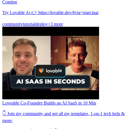
Coming
Try Lovable Ai 👉 https://lovable.dev/#via=marcinai
community
tutorial
deploy
+3 more
Loveable Co-Founder Builds an AI SaaS in 10 Min
👇 Join my community and get all my templates, 1-on-1 tech help &
more: