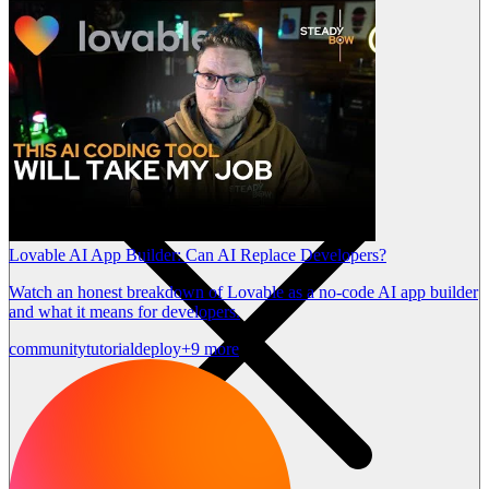
Lovable AI App Builder: Can AI Replace Developers?
Watch an honest breakdown of Lovable as a no-code AI app builder
and what it means for developers.
community
tutorial
deploy
+9 more