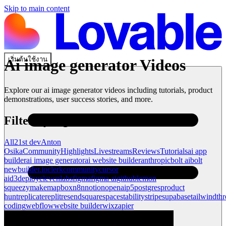
Skip to main content
เริ่มต้นใช้งาน
Ai image generator
Videos
Explore our
ai image generator
videos including tutorials, product
demonstrations, user success stories, and more.
Filter by tag
All
21st dev
Anton
Osika
Community
Highlights
Livestreams
Reviews
Tutorials
ai app
builder
ai image generator
ai website builder
anthropic
bolt ai
bolt
new
builder.io
clerk
community
cursor
ai
d3
deploy
elevenlabs
figma
figma ai
github
lemon
squeezy
make
mapbox
n8n
notion
openai
p5
postgres
product
hunt
replicate
replit
resend
squarespace
stability
stripe
supabase
tailwind
thr
coding
webflow
website builder
wix
zapier