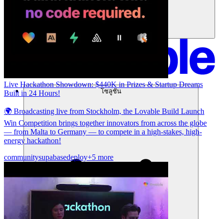
Live Hackathon Showdown: $440K in Prizes & Startup Dreams
โซลูชัน
Built in 24 Hours!
🌍 Broadcasting live from Stockholm, the Lovable Build Launch
Win Competition brings together innovators from across the globe
— from Malta to Germany — to compete in a high-stakes, high-
energy hackathon!
community
supabase
deploy
+5 more