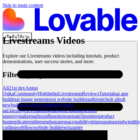
Skip to main content
เริ่มต้นใช้งาน
Livestreams
Videos
Explore our
Livestreams
videos including tutorials, product
demonstrations, user success stories, and more.
Filter by tag
All
21st dev
Anton
Osika
Community
Highlights
Livestreams
Reviews
Tutorials
ai app
builder
ai image generator
ai website builder
anthropic
bolt ai
bolt
new
builder.io
clerk
community
cursor
ai
d3
deploy
elevenlabs
figma
figma ai
github
lemon
squeezy
make
mapbox
n8n
notion
openai
p5
postgres
product
hunt
replicate
replit
resend
squarespace
stability
stripe
supabase
tailwind
thr
coding
webflow
website builder
wix
zapier