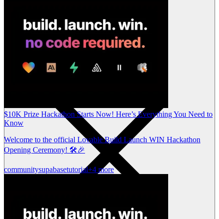
$10K Prize Hackathon Starts Now! Here’s Everything You Need to
Know
Welcome to the official Lovable Build Launch WIN Hackathon
Opening Ceremony! 🛠️🎉
community
supabase
tutorial
+4 more