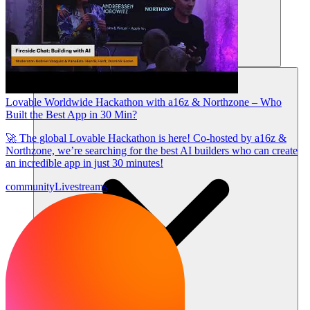
แหล่งข้อมูล
Lovable Worldwide Hackathon with a16z & Northzone – Who
Built the Best App in 30 Min?
🚀 The global Lovable Hackathon is here! Co-hosted by a16z &
Northzone, we’re searching for the best AI builders who can create
an incredible app in just 30 minutes!
community
Livestreams