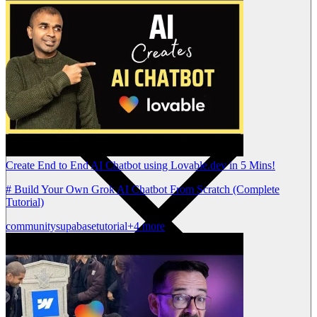
Create End to End AI Chatbot using Lovable.dev in 5 Mins!
# Build Your Own Grok AI Chatbot From Scratch (Complete
Tutorial)
community
supabase
tutorial
+4 more