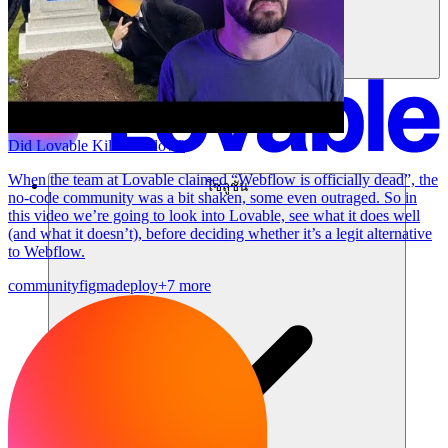
Did Lovable Kill Webflow?
When the team at Lovable claimed “Webflow is officially dead”, the
โซลูชัน
no-code community was a bit shaken, some even outraged. So in
this video we’re going to look into Lovable, see what it does well
(and what it doesn’t), before deciding whether it’s a legit alternative
to Webflow.
community
figma
deploy
+7 more