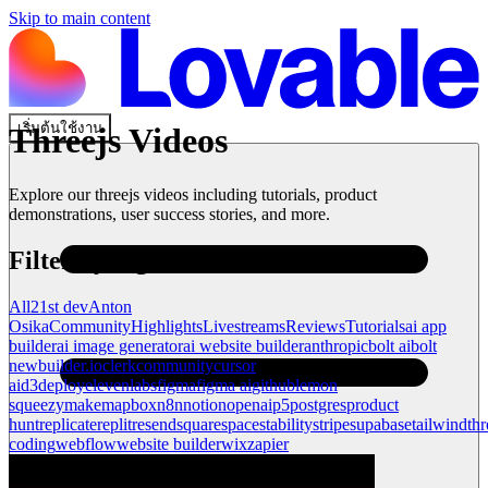
Skip to main content
เริ่มต้นใช้งาน
Threejs
Videos
Explore our
threejs
videos including tutorials, product
demonstrations, user success stories, and more.
Filter by tag
All
21st dev
Anton
Osika
Community
Highlights
Livestreams
Reviews
Tutorials
ai app
builder
ai image generator
ai website builder
anthropic
bolt ai
bolt
new
builder.io
clerk
community
cursor
ai
d3
deploy
elevenlabs
figma
figma ai
github
lemon
squeezy
make
mapbox
n8n
notion
openai
p5
postgres
product
hunt
replicate
replit
resend
squarespace
stability
stripe
supabase
tailwind
thr
coding
webflow
website builder
wix
zapier