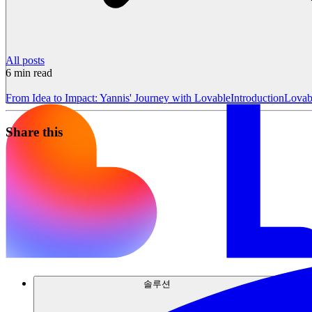
All posts
6
min read
From Idea to Impact: Yannis' Journey with Lovable
Introduction
Lovabl
Share this
솔루션