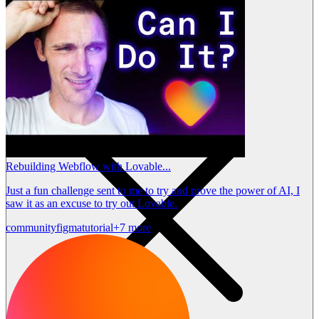
Rebuilding Webflow with Lovable...
Just a fun challenge sent to me to try and prove the power of AI, I
saw it as an excuse to try out Lovable.
community
figma
tutorial
+7 more