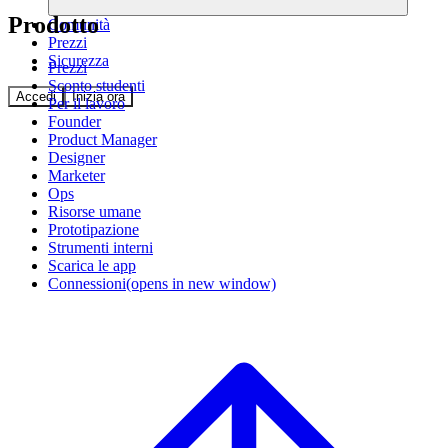
Prodotto
Comunità
Prezzi
Sicurezza
Prezzi
Sconto studenti
Accedi
Inizia ora
Per il lavoro
Founder
Product Manager
Designer
Marketer
Ops
Risorse umane
Prototipazione
Strumenti interni
Scarica le app
Connessioni
(opens in new window)