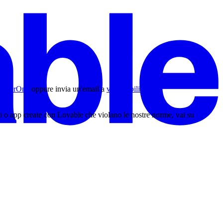
ackerOne
oppure invia un'email a
vulnerability-
si o app create con Lovable che violano le nostre norme, vai su