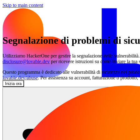
Skip to main content
Segnalazione di problemi di sic
Utilizziamo HackerOne per gestire la segnalazione delle vulnerabilità.
disclosure@lovable.dev
per ricevere istruzioni su come inviare la tua
Questo programma è dedicato alle vulnerabilità di sicurezza nei prodot
lovable.dev/abuse
. Per assistenza su account, fatturazione o prodotto, 
Inizia ora