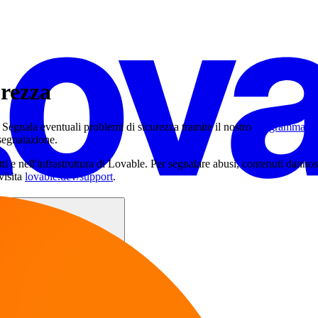
urezza
 Segnala eventuali problemi di sicurezza tramite il nostro
programma H
 segnalazione.
ti e nell'infrastruttura di Lovable. Per segnalare abusi, contenuti danno
visita
lovable.dev/support
.