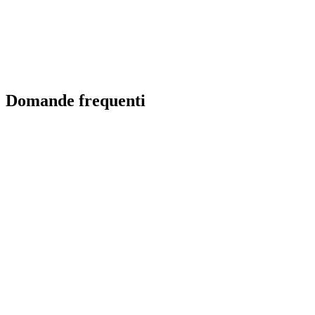
Esplora le partnership
Domande frequenti
Come faccio a unirmi alla community di Lovable?