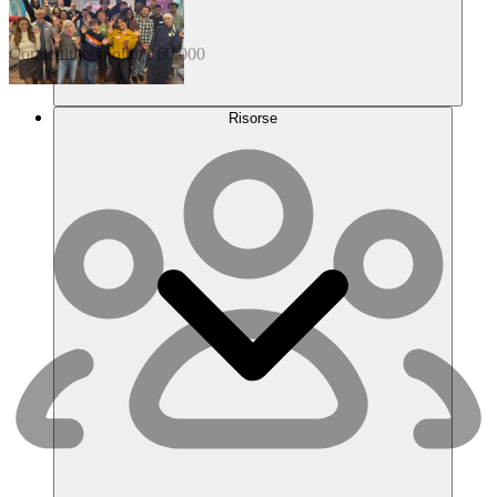
Connettiti
con
oltre
160.000
Risorse