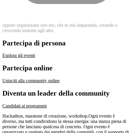
oppure
organizzane
uno
tuo,
che
tu
stia
imparando,
creando
o
crescendo
insieme
agli
altri.
Partecipa di persona
Esplora gli eventi
Partecipa online
Unisciti alla community online
Diventa un leader della community
Candidati ai programmi
Hackathon, maratone di creazione, workshop.
Ogni evento è
diverso, ma tutti condividono la stessa energia: una stanza piena di
persone che lanciano qualcosa di concreto. Ogni evento è
organizzato e ospitato dai membri della comunità, con il supporto di