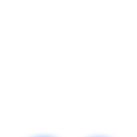
Contattaci all'indirizzo
community@lovable.dev
— siamo felici di
aiutarti.