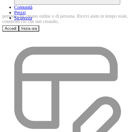
Comunità
Prezzi
persone
che
creano
online
o
di
persona.
Ricevi
aiuto
in
tempo
reale,
Sicurezza
condividi
ciò
che
stai
creando,
Accedi
Inizia ora