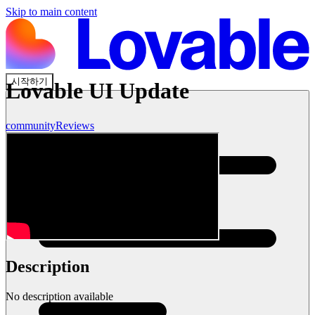
Skip to main content
시작하기
Lovable UI Update
community
Reviews
Description
No description available