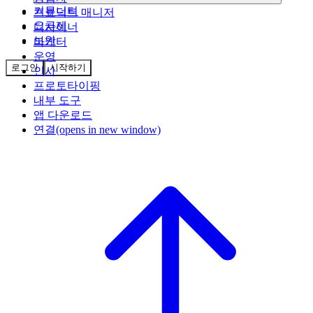
커뮤니티
프로덕트 매니저
요금제
디자이너
보안
마케터
운영
로그인
시작하기
인사
프로토타이핑
내부 도구
앱 다운로드
연결
(opens in new window)