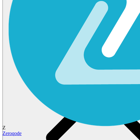
Z
Zeroqode