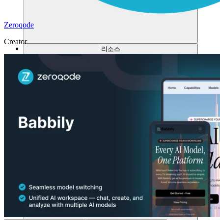
Zeroqode
Creator
리소스