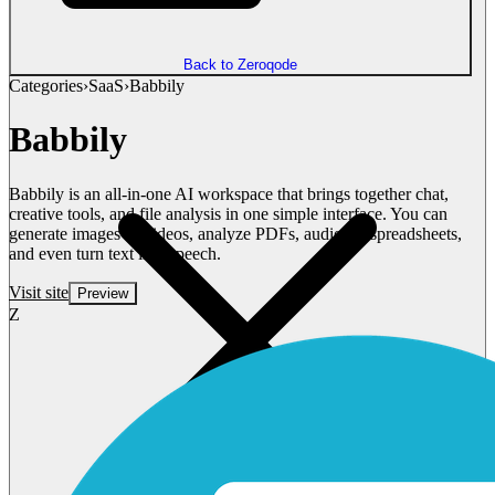
Back to Zeroqode
Categories
›
SaaS
›
Babbily
Babbily
Babbily is an all-in-one AI workspace that brings together chat,
creative tools, and file analysis in one simple interface. You can
generate images or videos, analyze PDFs, audio, or spreadsheets,
and even turn text into speech.
Visit site
Preview
Z