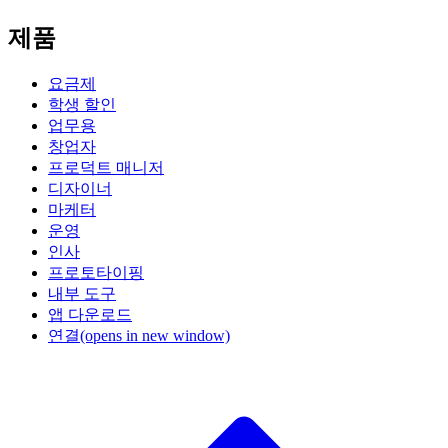
제품
요금제
학생 할인
업무용
창업자
프로덕트 매니저
디자이너
마케터
운영
인사
프로토타이핑
내부 도구
앱 다운로드
연결
(opens in new window)