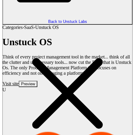
Back to Unstuck Labs
Categories
›
SaaS
›
Unstuck OS
Unstuck OS
Think of every project management tool in the market... think of all
the clutter and unnecessary tools... now cut the BS... that is Unstuck
Os. The only Product Management Platform that focuses on
efficiency and not on managing a platform.
Visit site
Preview
U