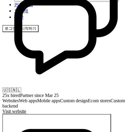
커뮤니티
요금제
보안
로그인
시작하기
🇺🇸
🇳🇱
25
x hired
Partner since
Mar 25
Websites
Web apps
Mobile apps
Custom design
Ecom stores
Custom
backend
Visit website