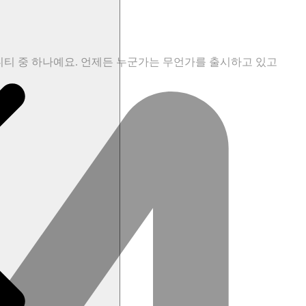
니티
중
하나예요.
언제든
누군가는
무언가를
출시하고
있고