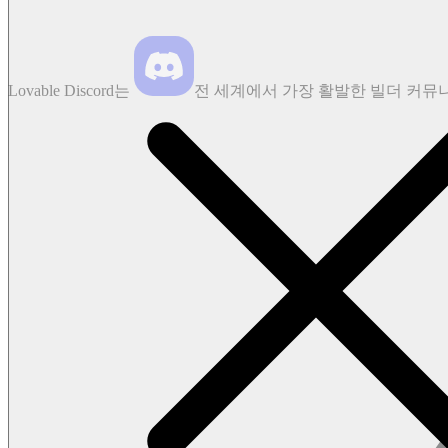
Lovable
Discord는
전
세계에서
가장
활발한
빌더
커뮤