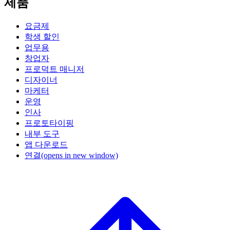
제품
요금제
학생 할인
업무용
창업자
프로덕트 매니저
디자이너
마케터
운영
인사
프로토타이핑
내부 도구
앱 다운로드
연결
(opens in new window)