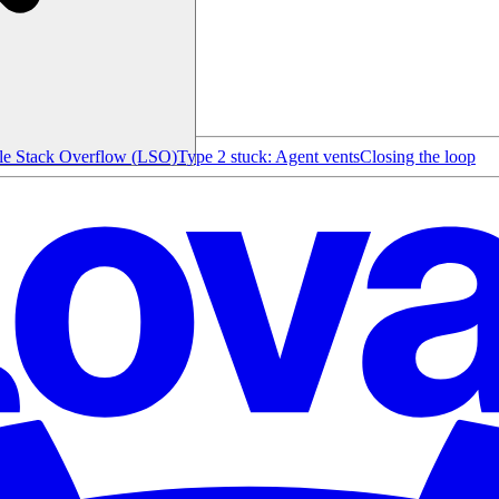
le Stack Overflow (LSO)
Type 2 stuck: Agent vents
Closing the loop