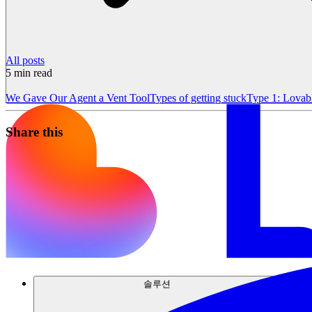
All posts
5
min read
We Gave Our Agent a Vent Tool
Types of getting stuck
Type 1: Lovab
Share this
솔루션