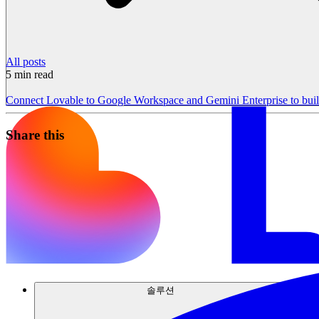
All posts
5
min read
Connect Lovable to Google Workspace and Gemini Enterprise to buil
Share this
솔루션