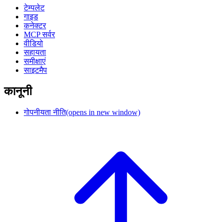
टेम्पलेट
गाइड
कनेक्टर
MCP सर्वर
वीडियो
सहायता
समीक्षाएं
साइटमैप
कानूनी
गोपनीयता नीति
(opens in new window)