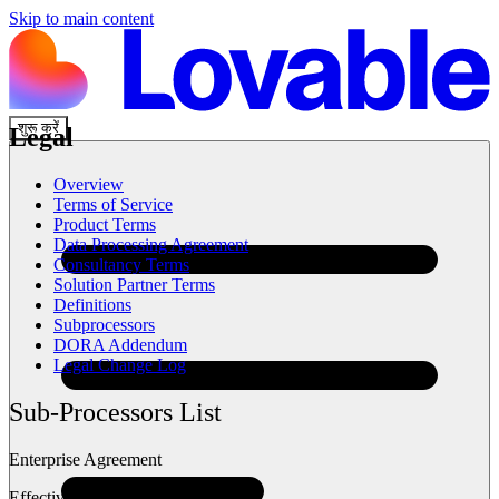
Skip to main content
शुरू करें
Legal
Overview
Terms of Service
Product Terms
Data Processing Agreement
Consultancy Terms
Solution Partner Terms
Definitions
Subprocessors
DORA Addendum
Legal Change Log
Sub-Processors List
Enterprise Agreement
Effective: January 14, 2026