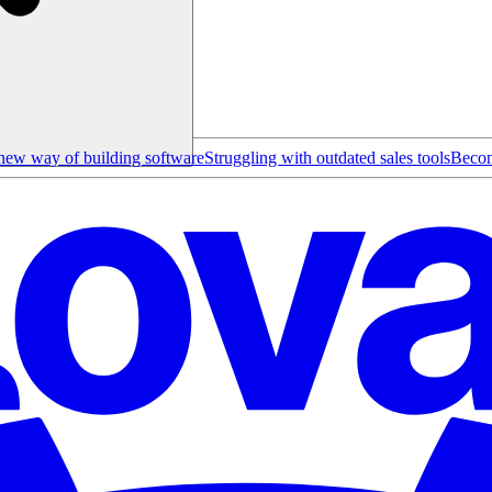
new way of building software
Struggling with outdated sales tools
Becom