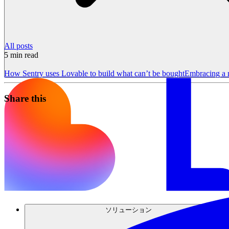
All posts
5
min read
How Sentry uses Lovable to build what can’t be bought
Embracing a 
Share this
ソリューション