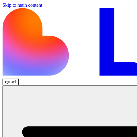
Skip to main content
शुरू करें