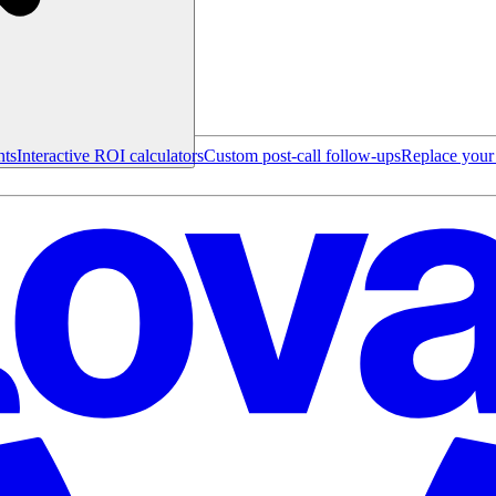
nts
Interactive ROI calculators
Custom post-call follow-ups
Replace you