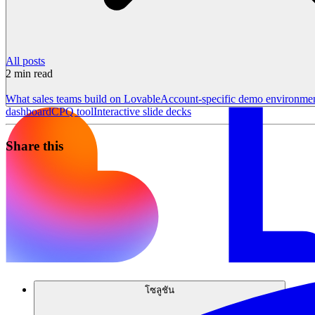
All posts
2
min read
What sales teams build on Lovable
Account-specific demo environme
dashboard
CPQ tool
Interactive slide decks
Share this
โซลูชัน