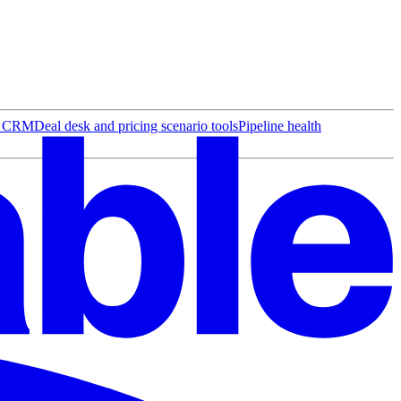
r CRM
Deal desk and pricing scenario tools
Pipeline health