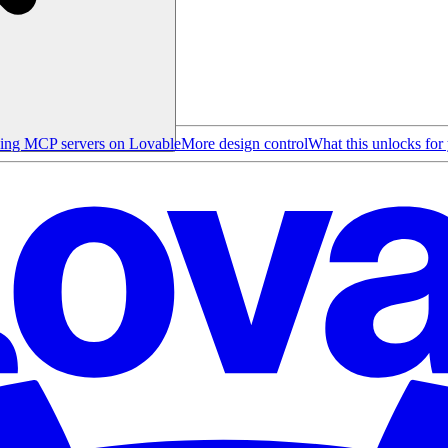
cing MCP servers on Lovable
More design control
What this unlocks for