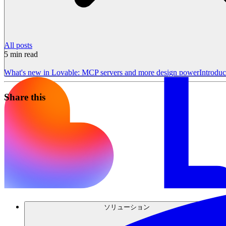
All posts
5
min read
What's new in Lovable: MCP servers and more design power
Introdu
Share this
ソリューション