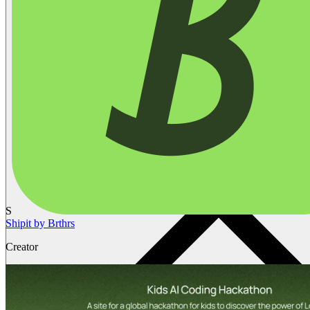
S
Shipit by Brthrs
Creator