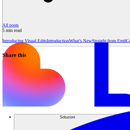
All posts
5
min read
Introducing Visual Edits
Introduction
What’s New
Straight from Emil
C
Share this
Soluzioni