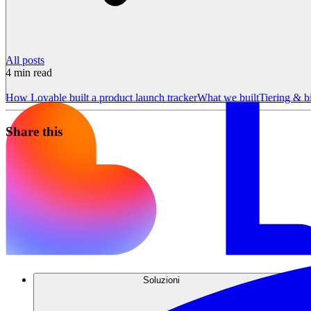
All posts
4
min read
How Lovable built a product launch tracker
What we built
Tiering & bi
Share this
Soluzioni