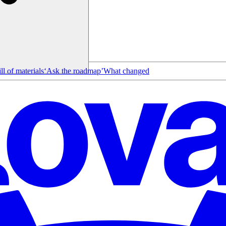
ll of materials
‘Ask the roadmap’
What changed