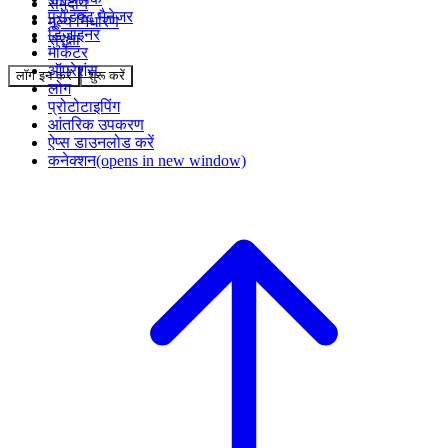
समुदाय
प्रोडक्ट मैनेजर
मूल्य निर्धारण
डिज़ाइनर
सुरक्षा
मार्केटर
ऑपरेशंस
लॉग इन करें
शुरू करें
लोग
प्रोटोटाइपिंग
आंतरिक उपकरण
ऐप्स डाउनलोड करें
कनेक्शन
(opens in new window)