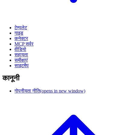
टेम्पलेट
गाइड
कनेक्टर
MCP सर्वर
वीडियो
सहायता
समीक्षाएं
साइटमैप
कानूनी
गोपनीयता नीति
(opens in new window)