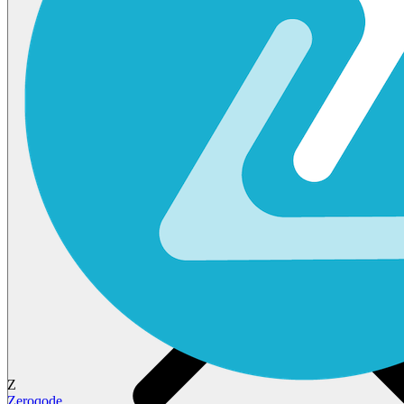
Z
Zeroqode