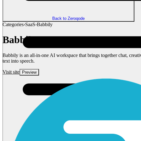
Back to Zeroqode
Categories
›
SaaS
›
Babbily
Babbily
Babbily is an all-in-one AI workspace that brings together chat, creat
text into speech.
Visit site
Preview