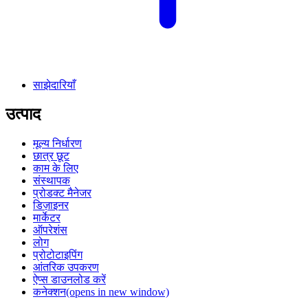
साझेदारियाँ
उत्पाद
मूल्य निर्धारण
छात्र छूट
काम के लिए
संस्थापक
प्रोडक्ट मैनेजर
डिज़ाइनर
मार्केटर
ऑपरेशंस
लोग
प्रोटोटाइपिंग
आंतरिक उपकरण
ऐप्स डाउनलोड करें
कनेक्शन
(opens in new window)