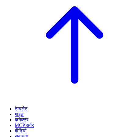
टेम्पलेट
गाइड
कनेक्टर
MCP सर्वर
वीडियो
सहायता