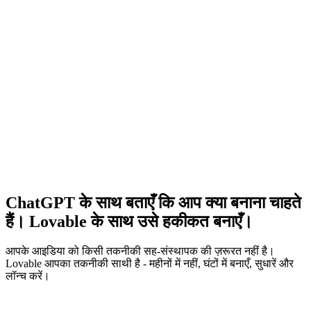
अपने ChatGPT ब्रेनस्टॉर्म को चैट छोड़े बिना ही मिनटों में फुल-स्टैक ऐप्स में
बदलें।
आइडिया जैसे ही सूझे, उसी पल उसे साकार करें
ChatGPT में @Lovable को टैग करें और चर्चाओं, नोट्स और आइडिया को
तुरंत इंटरैक्टिव प्रोटोटाइप में बदल दें।
गहराई से सोचें। बेहतर बनाएं।
अपने विचारों को ChatGPT में निखारें और परिष्कृत करें ताकि सफल ऐप बनाने
की तैयारी हो सके। फिर सीधे Lovable में जाकर अपनी रचना को बेहतर
बनाएं।
ChatGPT के साथ बताएँ कि आप क्या बनाना चाहते
हैं। Lovable के साथ उसे हकीकत बनाएँ।
आपके आइडिया को किसी तकनीकी सह-संस्थापक की ज़रूरत नहीं है।
Lovable आपका तकनीकी साथी है - महीनों में नहीं, घंटों में बनाएँ, सुधारें और
लॉन्च करें।