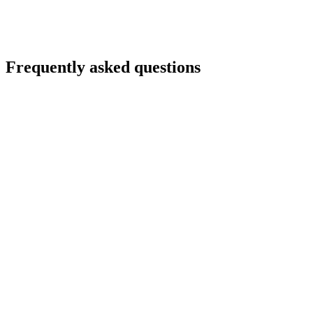
अभी ChatGPT में आज़माएँ
Frequently asked questions
मैं ChatGPT में Lovable ऐप कैसे कनेक्ट करूँ?