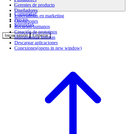
Gerentes de producto
Diseñadores
Comunidad
Especialistas en marketing
Precios
Operaciones
Seguridad
Recursos humanos
Creación de prototipos
Iniciar sesión
Empezar
Herramientas internas
Descargar aplicaciones
Conexiones
(opens in new window)