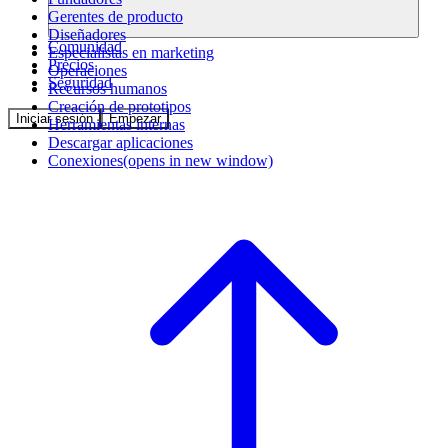
Gerentes de producto
Diseñadores
Comunidad
Especialistas en marketing
Precios
Operaciones
Seguridad
Recursos humanos
Creación de prototipos
Iniciar sesión
Empezar
Herramientas internas
Descargar aplicaciones
Conexiones
(opens in new window)