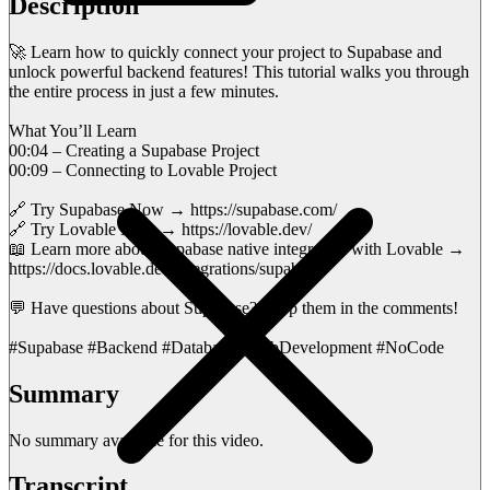
Description
🚀 Learn how to quickly connect your project to Supabase and
unlock powerful backend features! This tutorial walks you through
the entire process in just a few minutes.
What You’ll Learn
00:04 – Creating a Supabase Project
00:09 – Connecting to Lovable Project
🔗 Try Supabase Now → https://supabase.com/
🔗 Try Lovable Now → https://lovable.dev/
📖 Learn more about Supabase native integration with Lovable →
https://docs.lovable.dev/integrations/supabase
💬 Have questions about Supabase? Drop them in the comments!
#Supabase #Backend #Database #WebDevelopment #NoCode
Summary
No summary available for this video.
Transcript