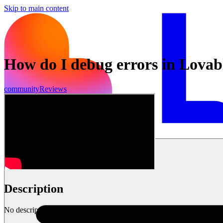
Skip to main content
How do I debug errors in Lovab
community
Reviews
Empezar
Description
No description available