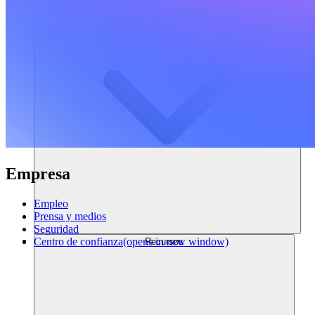
Empresa
Empleo
Prensa y medios
Seguridad
Centro de confianza
(opens in new window)
Recursos