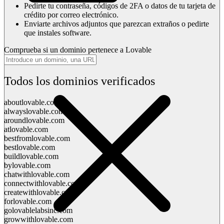
Pedirte tu contraseña, códigos de 2FA o datos de tu tarjeta de
crédito por correo electrónico.
Enviarte archivos adjuntos que parezcan extraños o pedirte
que instales software.
Comprueba si un dominio pertenece a Lovable
Todos los dominios verificados
aboutlovable.com
alwayslovable.com
aroundlovable.com
atlovable.com
bestfromlovable.com
bestlovable.com
buildlovable.com
bylovable.com
chatwithlovable.com
connectwithlovable.com
createwithlovable.com
forlovable.com
golovablelabsinc.com
growwithlovable.com