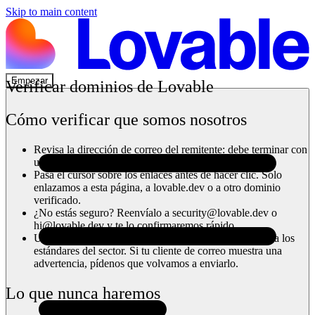
Skip to main content
Empezar
Verificar dominios de Lovable
Cómo verificar que somos nosotros
Revisa la dirección de correo del
remitente
: debe terminar con
uno de nuestros dominios verificados
.
Pasa el cursor sobre los enlaces antes de hacer clic. Solo
enlazamos a esta página, a
lovable.dev
o a otro dominio
verificado.
¿No estás seguro? Reenvíalo a
security@lovable.dev
o
hi@lovable.dev
y te lo confirmaremos rápido.
Usamos autenticación de correo electrónico conforme a los
estándares del sector. Si tu cliente de correo muestra una
advertencia, pídenos que volvamos a enviarlo.
Lo que nunca haremos