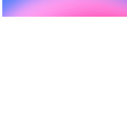
Delega lo más complejo
Dale a Lovable una tarea compleja y desentiéndete. Ahora planifica
con más criterio y avanza en proyectos más largos sin perder el hilo.
Pon en cola lo pequeño
Pon varias indicaciones en cola y ve a por un café. Lovable sigue
trabajando para que nunca pierdas el ritmo.
Consigue proyectos de mayor calidad con menos
correcciones
Ahora Lovable puede probar tus apps como un usuario real y
depurarlas como un desarrollador experimentado. Revisa trabajo
listo para producción, no borradores a medio hacer.
Añade el inicio de sesión con Google con una sola
instrucción