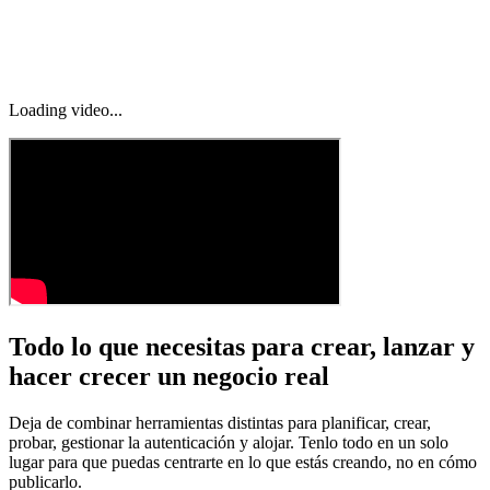
Elimina la fricción del registro con un inicio de sesión con Google
fluido. Con una sola indicación, tendrás un sistema de autenticación
limpio integrado en tu app.
Loading video...
Todo lo que necesitas para crear, lanzar y
hacer crecer un negocio real
Deja de combinar herramientas distintas para planificar, crear,
probar, gestionar la autenticación y alojar. Tenlo todo en un solo
lugar para que puedas centrarte en lo que estás creando, no en cómo
publicarlo.