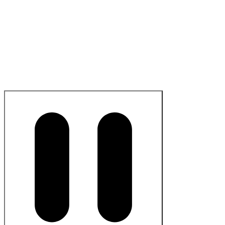
optimistas y probablemente no llevaban a ninguna
parte.
Christa C
Lovable Superuser