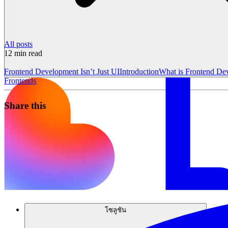
All posts
12
min read
Frontend Development Isn’t Just UI
Introduction
What is Frontend De
Frontends
Share this
โซลูชัน