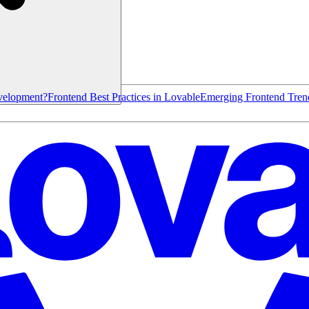
velopment?
Frontend Best Practices in Lovable
Emerging Frontend Tren