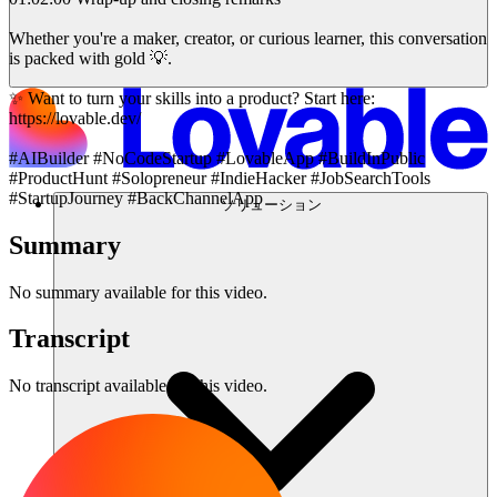
Whether you're a maker, creator, or curious learner, this conversation
is packed with gold 💡.
✨ Want to turn your skills into a product? Start here:
https://lovable.dev/
#AIBuilder #NoCodeStartup #LovableApp #BuildInPublic
#ProductHunt #Solopreneur #IndieHacker #JobSearchTools
#StartupJourney #BackChannelApp
ソリューション
Summary
No summary available for this video.
Transcript
No transcript available for this video.