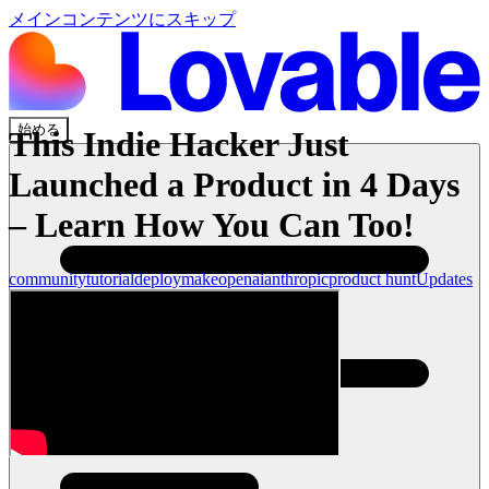
メインコンテンツにスキップ
始める
This Indie Hacker Just
Launched a Product in 4 Days
– Learn How You Can Too!
community
tutorial
deploy
make
openai
anthropic
product hunt
Updates