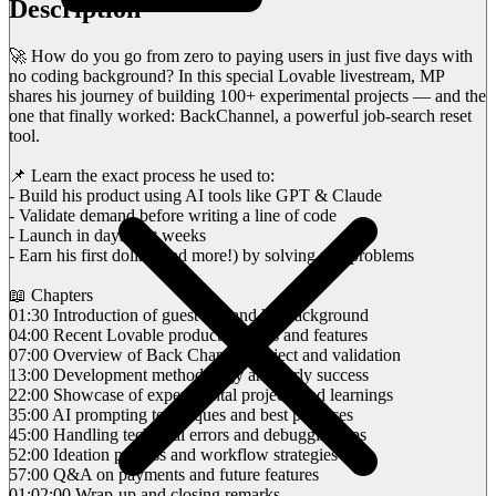
Description
🚀 How do you go from zero to paying users in just five days with
no coding background? In this special Lovable livestream, MP
shares his journey of building 100+ experimental projects — and the
one that finally worked: BackChannel, a powerful job-search reset
tool.
📌 Learn the exact process he used to:
- Build his product using AI tools like GPT & Claude
- Validate demand before writing a line of code
- Launch in days, not weeks
- Earn his first dollar (and more!) by solving real problems
📖 Chapters
01:30 Introduction of guest MP and his background
04:00 Recent Lovable product updates and features
07:00 Overview of Back Channel project and validation
13:00 Development methodology and early success
22:00 Showcase of experimental projects and learnings
35:00 AI prompting techniques and best practices
45:00 Handling technical errors and debugging tips
52:00 Ideation process and workflow strategies
57:00 Q&A on payments and future features
01:02:00 Wrap-up and closing remarks